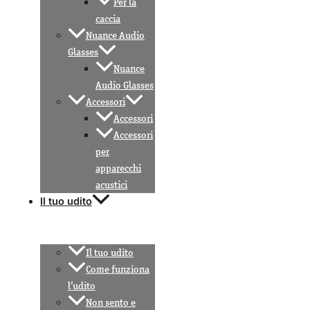
Per la
caccia
Nuance Audio
Glasses
Nuance
Audio Glasses
Accessori
Accessori
Accessori
per
apparecchi
acustici
Il tuo udito
Il tuo udito
Come funziona
l’udito
Non sento e