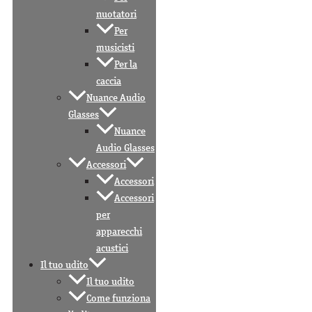
nuotatori
Per
musicisti
Per la
caccia
Nuance Audio
Glasses
Nuance
Audio Glasses
Accessori
Accessori
Accessori
per
apparecchi
acustici
Il tuo udito
Il tuo udito
Come funziona