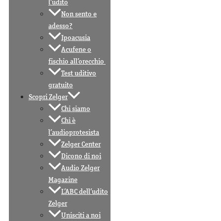
l’udito
Non sento e
adesso?
Ipoacusia
Acufene o
fischio all’orecchio
Test uditivo
gratuito
Scopri Zelger
Chi siamo
Chi è
l’audioprotesista
Zelger Center
Dicono di noi
Audio Zelger
Magazine
L’ABC dell’udito
Zelger
Unisciti a noi