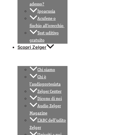
adesso?
Ipoacusia
Acufene o
fischio all’orecchio
Test uditivo
gratuito
Scopri Zelger
Chi siamo
Chi è
l’audioprotesista
Zelger Center
Dicono di noi
Audio Zelger
Magazine
L’ABC dell’udito
Zelger
Unisciti a noi