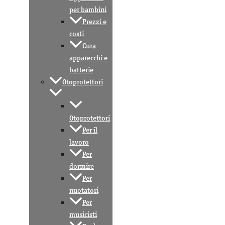
per bambini
Prezzi e
costi
Cura
apparecchi e
batterie
Otoprotettori
Otoprotettori
Per il
lavoro
Per
dormire
Per
nuotatori
Per
musicisti