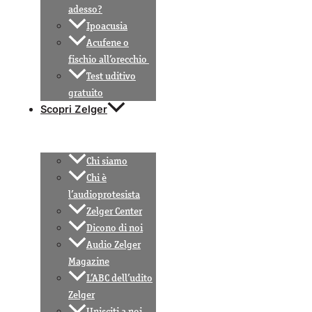
adesso?
Ipoacusia
Acufene o
fischio all’orecchio
Test uditivo
gratuito
Scopri Zelger
Chi siamo
Chi è
l’audioprotesista
Zelger Center
Dicono di noi
Audio Zelger
Magazine
L’ABC dell’udito
Zelger
Unisciti a noi