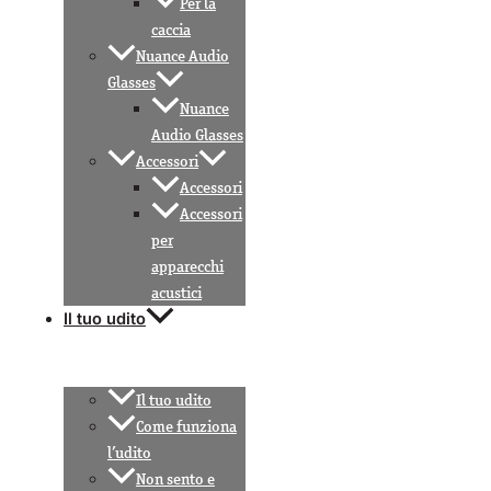
Per la
caccia
Nuance Audio
Glasses
Nuance
Audio Glasses
Accessori
Accessori
Accessori
per
apparecchi
acustici
Il tuo udito
Il tuo udito
Come funziona
l’udito
Non sento e