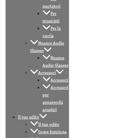
nuotatori
Per
musicisti
Per la
caccia
Nuance Audio
Glasses
Nuance
Audio Glasses
Accessori
Accessori
Accessori
per
apparecchi
acustici
Il tuo udito
Il tuo udito
Come funziona