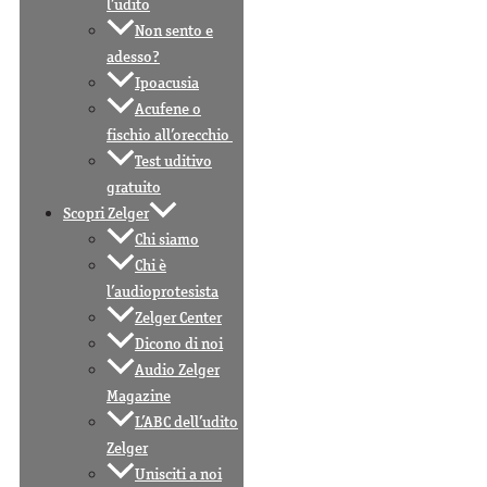
l’udito
Non sento e
adesso?
Ipoacusia
Acufene o
fischio all’orecchio
Test uditivo
gratuito
Scopri Zelger
Chi siamo
Chi è
l’audioprotesista
Zelger Center
Dicono di noi
Audio Zelger
Magazine
L’ABC dell’udito
Zelger
Unisciti a noi