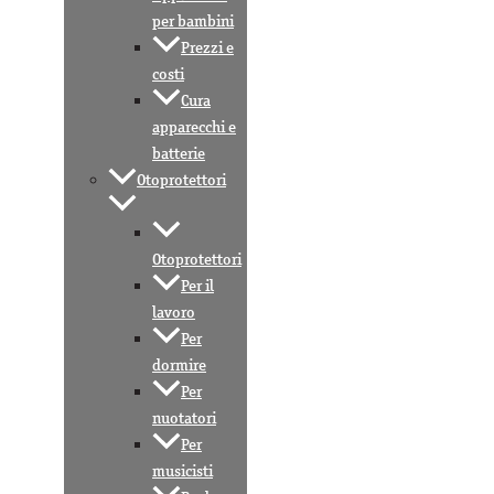
per bambini
Prezzi e
costi
Cura
apparecchi e
batterie
Otoprotettori
Otoprotettori
Per il
lavoro
Per
dormire
Per
nuotatori
Per
musicisti