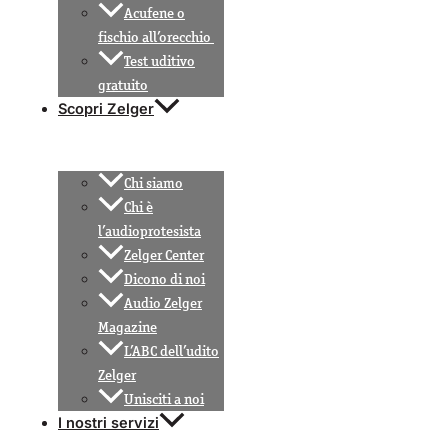
Acufene o
fischio all’orecchio
Test uditivo
gratuito
Scopri Zelger
Chi siamo
Chi è
l’audioprotesista
Zelger Center
Dicono di noi
Audio Zelger
Magazine
L’ABC dell’udito
Zelger
Unisciti a noi
I nostri servizi