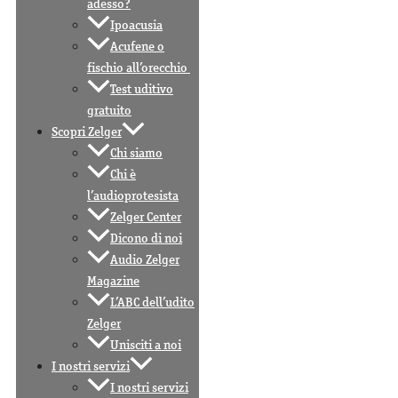
adesso?
Ipoacusia
Acufene o
fischio all’orecchio
Test uditivo
gratuito
Scopri Zelger
Chi siamo
Chi è
l’audioprotesista
Zelger Center
Dicono di noi
Audio Zelger
Magazine
L’ABC dell’udito
Zelger
Unisciti a noi
I nostri servizi
I nostri servizi