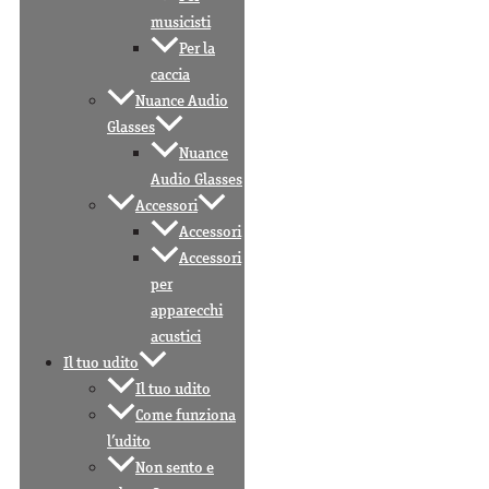
musicisti
Per la
caccia
Nuance Audio
Glasses
Nuance
Audio Glasses
Accessori
Accessori
Accessori
per
apparecchi
acustici
Il tuo udito
Il tuo udito
Come funziona
l’udito
Non sento e