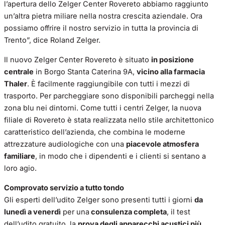
l’apertura dello Zelger Center Rovereto abbiamo raggiunto
un’altra pietra miliare nella nostra crescita aziendale. Ora
possiamo offrire il nostro servizio in tutta la provincia di
Trento”, dice Roland Zelger.
Il nuovo Zelger Center Rovereto è situato
in posizione
centrale
in Borgo Stanta Caterina 9A,
vicino alla farmacia
Thaler
. È facilmente raggiungibile con tutti i mezzi di
trasporto. Per parcheggiare sono disponibili parcheggi nella
zona blu nei dintorni. Come tutti i centri Zelger, la nuova
filiale di Rovereto è stata realizzata nello stile architettonico
caratteristico dell’azienda, che combina le moderne
attrezzature audiologiche con una
piacevole atmosfera
familiare
, in modo che i dipendenti e i clienti si sentano a
loro agio.
Comprovato servizio a tutto tondo
Gli esperti dell’udito Zelger sono presenti tutti i giorni
da
lunedì a venerdì
per una
consulenza completa
, il test
dell’udito gratuito, la
prova degli apparecchi acustici più