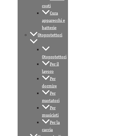
costi
Cura
apparecchi e
batterie
Otoprotettori
Otoprotettori
Per il
lavoro
Per
dormire
Per
nuotatori
Per
musicisti
Per la
caccia