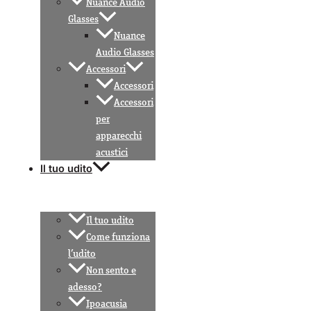
Nuance Audio
Glasses
Nuance
Audio Glasses
Accessori
Accessori
Accessori
per
apparecchi
acustici
Il tuo udito
Il tuo udito
Come funziona
l’udito
Non sento e
adesso?
Ipoacusia