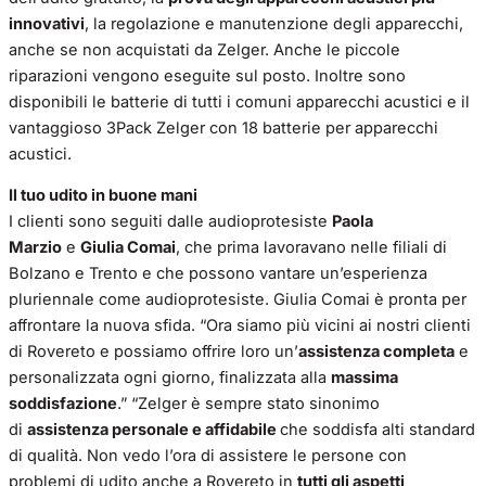
innovativi
, la regolazione e manutenzione degli apparecchi,
anche se non acquistati da Zelger. Anche le piccole
riparazioni vengono eseguite sul posto. Inoltre sono
disponibili le batterie di tutti i comuni apparecchi acustici e il
vantaggioso 3Pack Zelger con 18 batterie per apparecchi
acustici.
Il tuo udito in buone mani
I clienti sono seguiti dalle audioprotesiste
Paola
Marzio
e
Giulia Comai
, che prima lavoravano nelle filiali di
Bolzano e Trento e che possono vantare un’esperienza
pluriennale come audioprotesiste. Giulia Comai è pronta per
affrontare la nuova sfida. “Ora siamo più vicini ai nostri clienti
di Rovereto e possiamo offrire loro un’
assistenza completa
e
personalizzata ogni giorno, finalizzata alla
massima
soddisfazione
.” “Zelger è sempre stato sinonimo
di
assistenza personale e affidabile
che soddisfa alti standard
di qualità. Non vedo l’ora di assistere le persone con
problemi di udito anche a Rovereto in
tutti gli aspetti