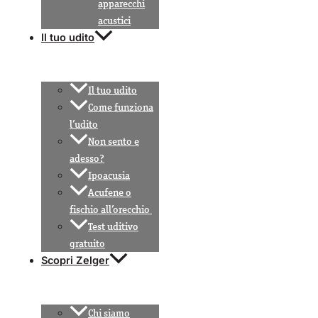
apparecchi
acustici
Il tuo udito
Il tuo udito
Come funziona
l’udito
Non sento e
adesso?
Ipoacusia
Acufene o
fischio all’orecchio
Test uditivo
gratuito
Scopri Zelger
Chi siamo