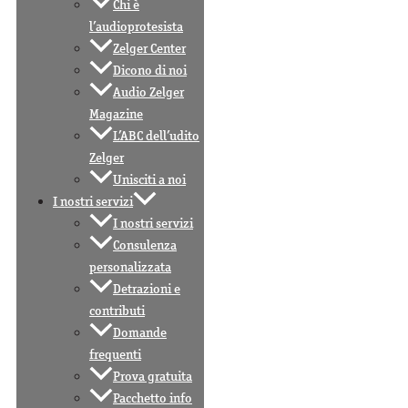
Chi è
l’audioprotesista
Zelger Center
Dicono di noi
Audio Zelger
Magazine
L’ABC dell’udito
Zelger
Unisciti a noi
I nostri servizi
I nostri servizi
Consulenza
personalizzata
Detrazioni e
contributi
Domande
frequenti
Prova gratuita
Pacchetto info