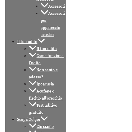
Accessori
Accessori
per
apparecchi
acustici
Il tuo udito
Il tuo udito
Come funziona
l’udito
Non sento e
adesso?
Ipoacusia
Acufene o
fischio all’orecchio
Test uditivo
gratuito
Scopri Zelger
Chi siamo