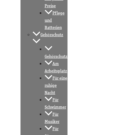
Preise
Pflege
und
Batterien
Gehörschutz
Gehörschutz
Am
Arbeitsplatz
Für eine
ruhige
Nacht
Für
Schwimmer
Für
Musiker
Für