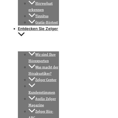
Hörverlust
erkennen
Tinnitus
Gratis-Hörtest
Entdecken Sie Zelger
Wir sind Ihre
Hörexperten
Was macht der
Hörakustiker?
Zelger Center
Kundenstimmen
Audio Zelger
Magazine
Zelger Hör-
ABC