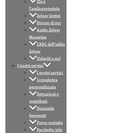
Chi è
l’audioprotesista
Zelger Center
Dicono di noi
Audio Zelger
Magazine
L’ABC dell’udito
Zelger
Unisciti a noi
I nostri servizi
I nostri servizi
Consulenza
personalizzata
Detrazioni e
contributi
Domande
frequenti
Prova gratuita
Pacchetto info