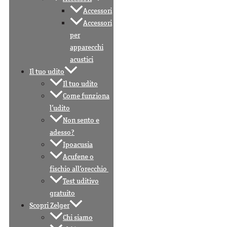
Accessori
Accessori
per
apparecchi
acustici
Il tuo udito
Il tuo udito
Come funziona
l’udito
Non sento e
adesso?
Ipoacusia
Acufene o
fischio all’orecchio
Test uditivo
gratuito
Scopri Zelger
Chi siamo