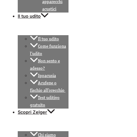
apparecchi
acustici
Il tuo udito
Il tuo udito
Come funziona
l’udito
Non sento e
adesso?
Ipoacusia
Acufene o
fischio all’orecchio
Test uditivo
gratuito
Scopri Zelger
Chi siamo