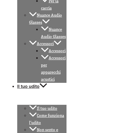
Per la
caccia
Nuance Audio
Glasses
Nuance
Audio Glasses
Accessori
Accessori
Accessori
per
apparecchi
acustici
Il tuo udito
Il tuo udito
Come funziona
l’udito
Non sento e