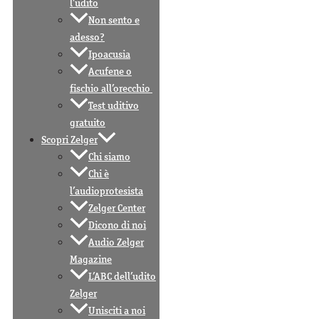
l’udito
Non sento e
adesso?
Ipoacusia
Acufene o
fischio all’orecchio
Test uditivo
gratuito
Scopri Zelger
Chi siamo
Chi è
l’audioprotesista
Zelger Center
Dicono di noi
Audio Zelger
Magazine
L’ABC dell’udito
Zelger
Unisciti a noi