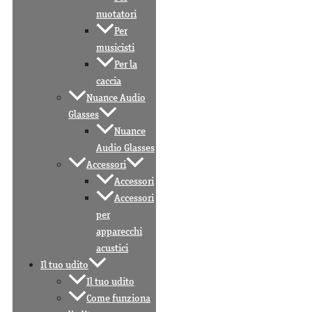
nuotatori
Per
musicisti
Per la
caccia
Nuance Audio
Glasses
Nuance
Audio Glasses
Accessori
Accessori
Accessori
per
apparecchi
acustici
Il tuo udito
Il tuo udito
Come funziona