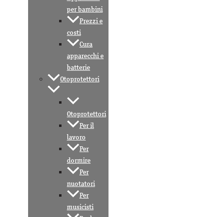
per bambini
Prezzi e
costi
Cura
apparecchi e
batterie
Otoprotettori
Otoprotettori
Per il
lavoro
Per
dormire
Per
nuotatori
Per
musicisti