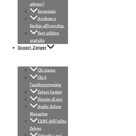
adesso?
Ipoacusia
Acufene o
fischio all’orecchio
Test uditivo
gratuito
Scopri Zelger
Chi siamo
Chi è
l’audioprotesista
Zelger Center
Dicono di noi
Audio Zelger
Magazine
L’ABC dell’udito
Zelger
Unisciti a noi