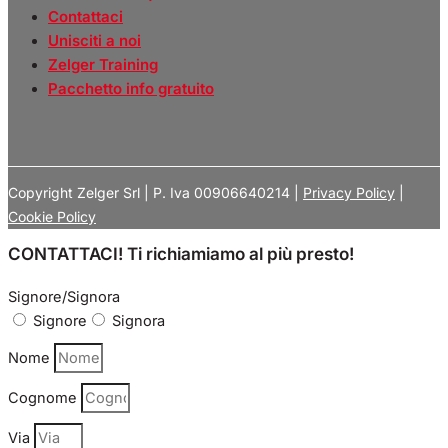
Contattaci
Unisciti a noi
Zelger Training
Pacchetto info gratuito
Copyright Zelger Srl | P. Iva 00906640214 |
Privacy Policy
|
Cookie Policy
CONTATTACI! Ti richiamiamo al più presto!
Signore/Signora
Signore
Signora
Nome
Cognome
Via