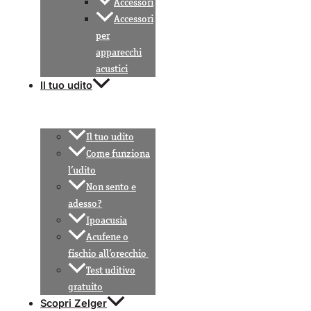
Accessori
Accessori
per
apparecchi
acustici
Il tuo udito
Il tuo udito
Come funziona
l’udito
Non sento e
adesso?
Ipoacusia
Acufene o
fischio all’orecchio
Test uditivo
gratuito
Scopri Zelger