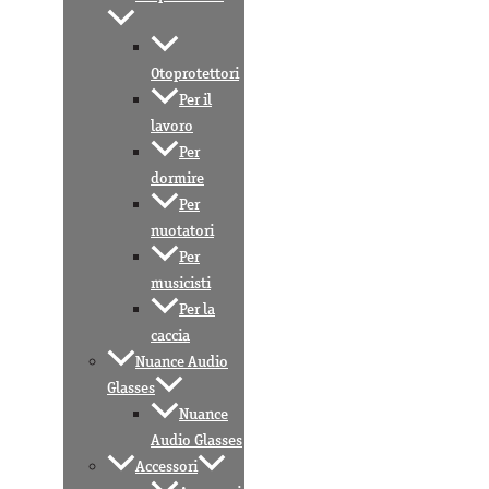
Otoprotettori
Per il
lavoro
Per
dormire
Per
nuotatori
Per
musicisti
Per la
caccia
Nuance Audio
Glasses
Nuance
Audio Glasses
Accessori