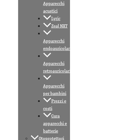
Apparecchi
acustici
Lyric
Zeal NXT
Apparecchi
endoauricolari
Apparecchi
retroauricolari
Apparecchi
per bambini
Prezzi e
costi
Cura
apparecchi e
batterie
Otoprotettori