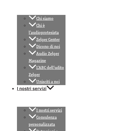
Chi siamo
Chi è
l’audioprotesista
Zelger Center
Dicono di noi
Audio Zelger
Magazine
L’ABC dell’udito
Zelger
Unisciti a noi
I nostri servizi
I nostri servizi
Consulenza
personalizzata