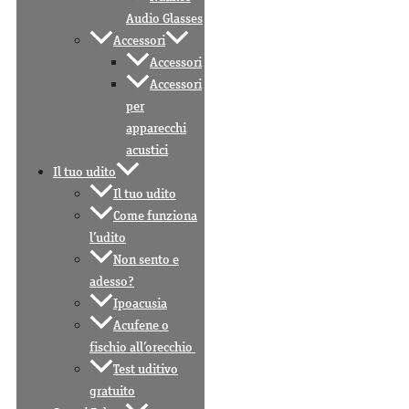
Audio Glasses
Accessori
Accessori
Accessori
per
apparecchi
acustici
Il tuo udito
Il tuo udito
Come funziona
l’udito
Non sento e
adesso?
Ipoacusia
Acufene o
fischio all’orecchio
Test uditivo
gratuito