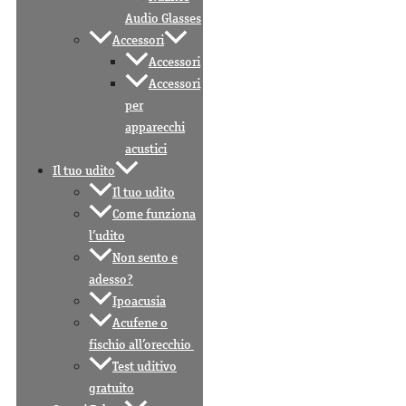
Audio Glasses
Accessori
Accessori
Accessori
per
apparecchi
acustici
Il tuo udito
Il tuo udito
Come funziona
l’udito
Non sento e
adesso?
Ipoacusia
Acufene o
fischio all’orecchio
Test uditivo
gratuito