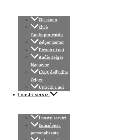
Chi siamo
Chi è
l’audioprotesista
Zelger Center
Dicono di noi
Audio Zelger
Magazine
L’ABC dell’udito
Zelger
Unisciti a noi
I nostri servizi
I nostri servizi
Consulenza
personalizzata