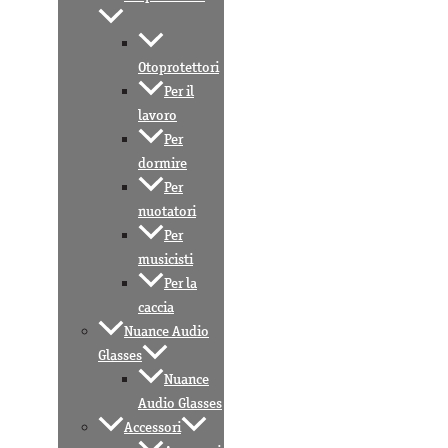
Otoprotettori
Per il
lavoro
Per
dormire
Per
nuotatori
Per
musicisti
Per la
caccia
Nuance Audio
Glasses
Nuance
Audio Glasses
Accessori