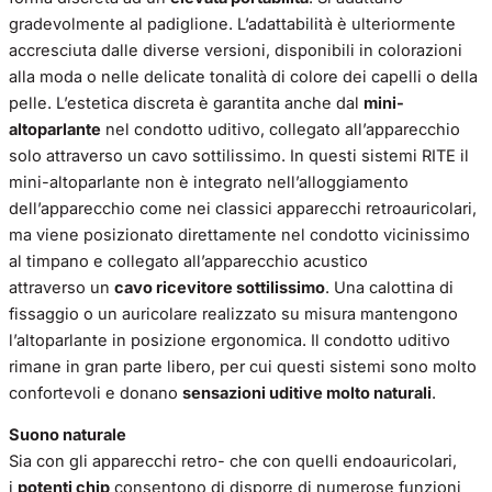
gradevolmente al padiglione. L’adattabilità è ulteriormente
accresciuta dalle diverse versioni, disponibili in colorazioni
alla moda o nelle delicate tonalità di colore dei capelli o della
pelle. L’estetica discreta è garantita anche dal
mini-
altoparlante
nel condotto uditivo, collegato all’apparecchio
solo attraverso un cavo sottilissimo. In questi sistemi RITE il
mini-altoparlante non è integrato nell’alloggiamento
dell’apparecchio come nei classici apparecchi retroauricolari,
ma viene posizionato direttamente nel condotto vicinissimo
al timpano e collegato all’apparecchio acustico
attraverso un
cavo ricevitore sottilissimo
. Una calottina di
fissaggio o un auricolare realizzato su misura mantengono
l’altoparlante in posizione ergonomica. Il condotto uditivo
rimane in gran parte libero, per cui questi sistemi sono molto
confortevoli e donano
sensazioni uditive molto naturali
.
Suono naturale
Sia con gli apparecchi retro- che con quelli endoauricolari,
i
potenti chip
consentono di disporre di numerose funzioni