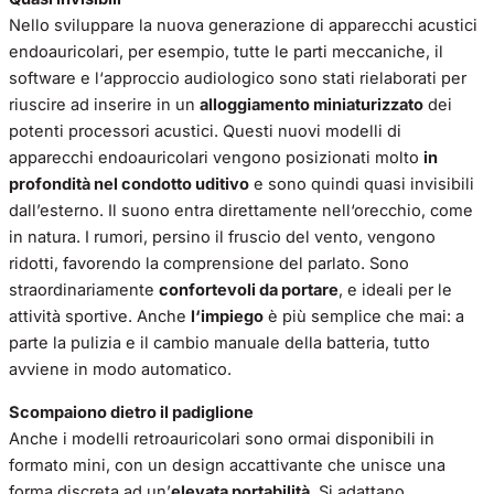
Nello sviluppare la nuova generazione di apparecchi acustici
endoauricolari, per esempio, tutte le parti meccaniche, il
software e l‘approccio audiologico sono stati rielaborati per
riuscire ad inserire in un
alloggiamento miniaturizzato
dei
potenti processori acustici. Questi nuovi modelli di
apparecchi endoauricolari vengono posizionati molto
in
profondità nel condotto uditivo
e sono quindi quasi invisibili
dall’esterno. Il suono entra direttamente nell‘orecchio, come
in natura. I rumori, persino il fruscio del vento, vengono
ridotti, favorendo la comprensione del parlato. Sono
straordinariamente
confortevoli da portare
, e ideali per le
attività sportive. Anche
l‘impiego
è più semplice che mai: a
parte la pulizia e il cambio manuale della batteria, tutto
avviene in modo automatico.
Scompaiono dietro il padiglione
Anche i modelli retroauricolari sono ormai disponibili in
formato mini, con un design accattivante che unisce una
forma discreta ad un’
elevata portabilità
. Si adattano