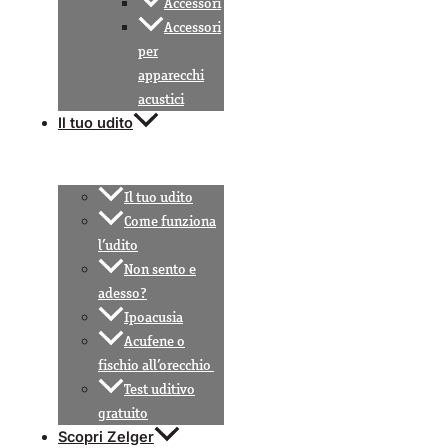
Accessori
Accessori
per
apparecchi
acustici
Il tuo udito
Il tuo udito
Come funziona
l’udito
Non sento e
adesso?
Ipoacusia
Acufene o
fischio all’orecchio
Test uditivo
gratuito
Scopri Zelger