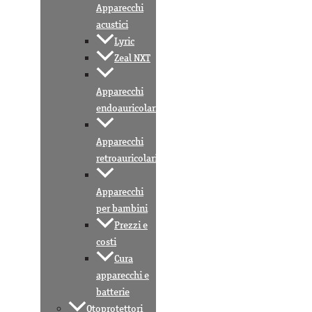
Apparecchi
acustici
Lyric
Zeal NXT
Apparecchi
endoauricolari
Apparecchi
retroauricolari
Apparecchi
per bambini
Prezzi e
costi
Cura
apparecchi e
batterie
Otoprotettori