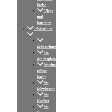
Preise
Pflege
und
Batterien
Gehörschutz
Gehörschutz
Am
Arbeitsplatz
Für eine
ruhige
Nacht
Für
Schwimmer
Für
Musiker
Für