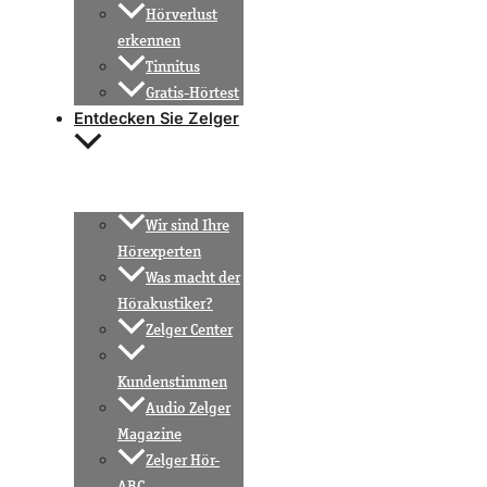
Hörverlust
erkennen
Tinnitus
Gratis-Hörtest
Entdecken Sie Zelger
Wir sind Ihre
Hörexperten
Was macht der
Hörakustiker?
Zelger Center
Kundenstimmen
Audio Zelger
Magazine
Zelger Hör-
ABC