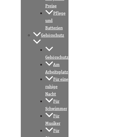
Preise
Pflege
und
Batterien
Gehörschutz
Gehörschutz
Am
Arbeitsplatz
Für eine
ruhige
Nacht
Für
Schwimmer
Für
Musiker
Für