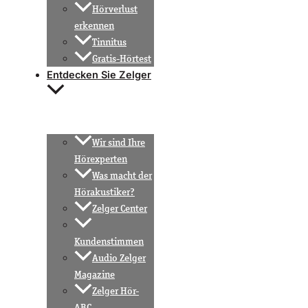
Hörverlust
erkennen
Tinnitus
Gratis-Hörtest
Entdecken Sie Zelger
Wir sind Ihre
Hörexperten
Was macht der
Hörakustiker?
Zelger Center
Kundenstimmen
Audio Zelger
Magazine
Zelger Hör-
ABC