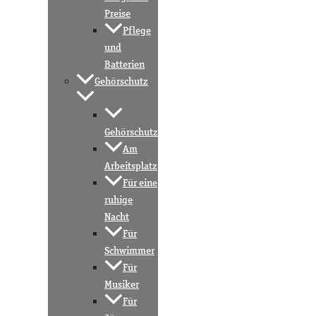
Preise
Pflege
und
Batterien
Gehörschutz
Gehörschutz
Am
Arbeitsplatz
Für eine
ruhige
Nacht
Für
Schwimmer
Für
Musiker
Für