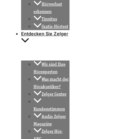
Hörverlust
erkennen
Tinnitus
Gratis-Hörtest
Entdecken Sie Zelger
Wir sind Ihre
Hörexperten
Was macht der
Hörakustiker?
Zelger Center
Kundenstimmen
Audio Zelger
Magazine
Zelger Hör-
ABC