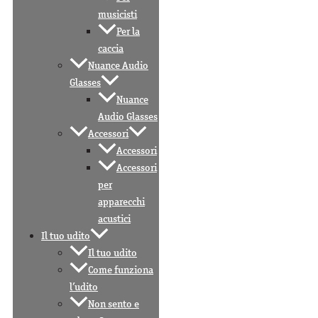
musicisti
Per la
caccia
Nuance Audio
Glasses
Nuance
Audio Glasses
Accessori
Accessori
Accessori
per
apparecchi
acustici
Il tuo udito
Il tuo udito
Come funziona
l’udito
Non sento e