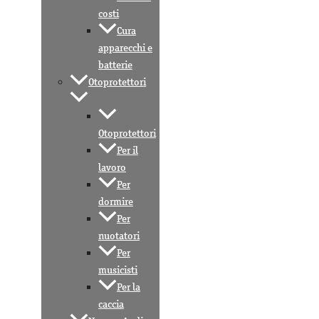
costi
Cura
apparecchi e
batterie
Otoprotettori
Otoprotettori
Per il
lavoro
Per
dormire
Per
nuotatori
Per
musicisti
Per la
caccia