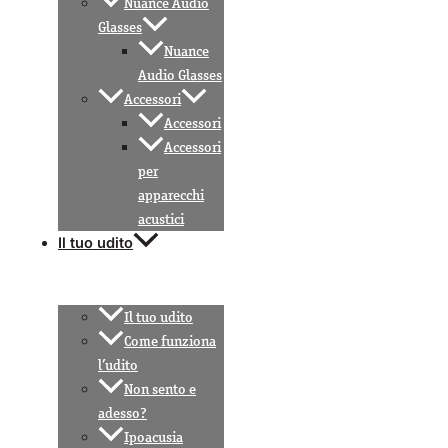
Nuance Audio
Glasses
Nuance
Audio Glasses
Accessori
Accessori
Accessori
per
apparecchi
acustici
Il tuo udito
Il tuo udito
Come funziona
l’udito
Non sento e
adesso?
Ipoacusia