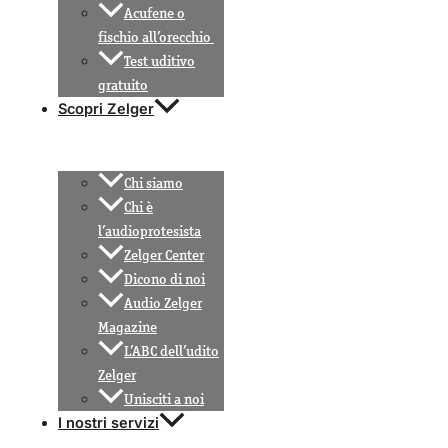
Acufene o
fischio all’orecchio
Test uditivo
gratuito
Scopri Zelger
Chi siamo
Chi è
l’audioprotesista
Zelger Center
Dicono di noi
Audio Zelger
Magazine
L’ABC dell’udito
Zelger
Unisciti a noi
I nostri servizi