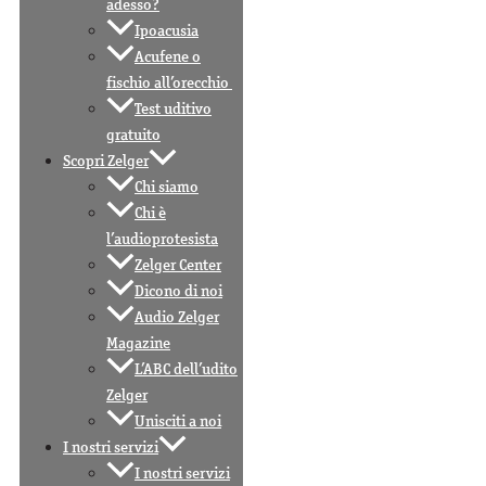
adesso?
Ipoacusia
Acufene o
fischio all’orecchio
Test uditivo
gratuito
Scopri Zelger
Chi siamo
Chi è
l’audioprotesista
Zelger Center
Dicono di noi
Audio Zelger
Magazine
L’ABC dell’udito
Zelger
Unisciti a noi
I nostri servizi
I nostri servizi