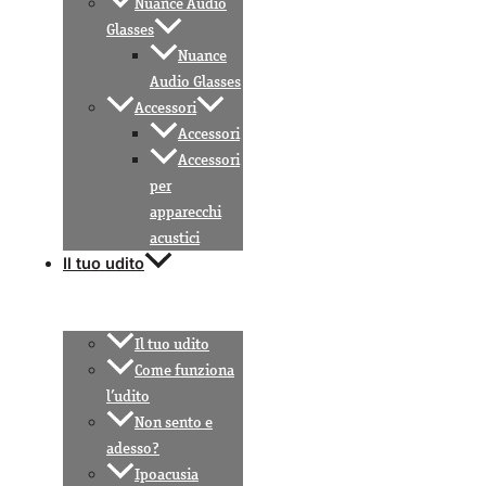
Nuance Audio
Glasses
Nuance
Audio Glasses
Accessori
Accessori
Accessori
per
apparecchi
acustici
Il tuo udito
Il tuo udito
Come funziona
l’udito
Non sento e
adesso?
Ipoacusia