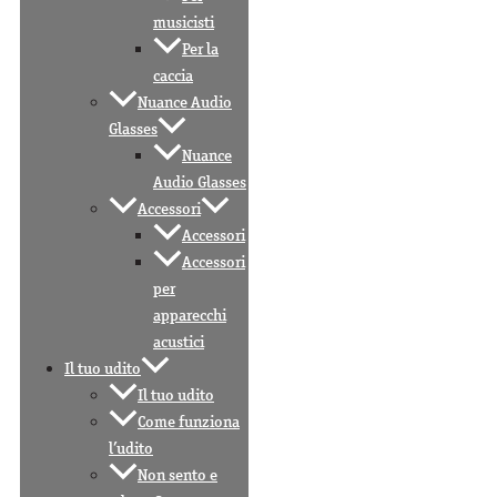
musicisti
Per la
caccia
Nuance Audio
Glasses
Nuance
Audio Glasses
Accessori
Accessori
Accessori
per
apparecchi
acustici
Il tuo udito
Il tuo udito
Come funziona
l’udito
Non sento e