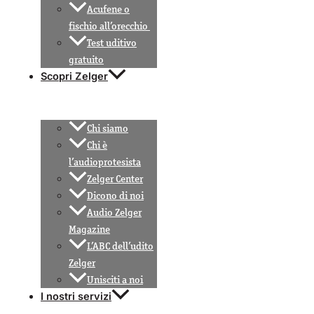
Acufene o
fischio all’orecchio
Test uditivo
gratuito
Scopri Zelger
Chi siamo
Chi è
l’audioprotesista
Zelger Center
Dicono di noi
Audio Zelger
Magazine
L’ABC dell’udito
Zelger
Unisciti a noi
I nostri servizi