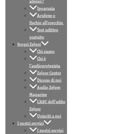
adesso?
Ipoacusia
Acufene o
fischio all’orecchio
Test uditivo
gratuito
Scopri Zelger
Chi siamo
Chi è
l’audioprotesista
Zelger Center
Dicono di noi
Audio Zelger
Magazine
L’ABC dell’udito
Zelger
Unisciti a noi
I nostri servizi
I nostri servizi