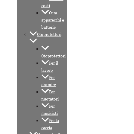
costi
Cura
apparecchi e
batterie
Otoprotettori
Otoprotettori
Per il
lavoro
Per
dormire
Per
nuotatori
Per
musicisti
Per la
caccia