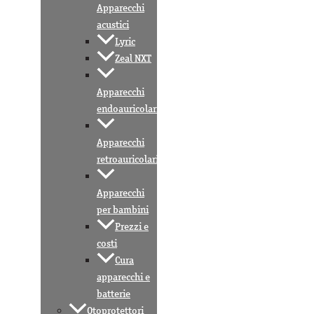
Apparecchi
acustici
Lyric
Zeal NXT
Apparecchi
endoauricolari
Apparecchi
retroauricolari
Apparecchi
per bambini
Prezzi e
costi
Cura
apparecchi e
batterie
Otoprotettori