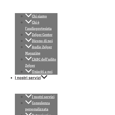
Chi siamo
Chi è
l’audioprotesista
Zelger Center
Dicono di noi
Audio Zelger
Magazine
L’ABC dell’udito
Zelger
Unisciti a noi
I nostri servizi
I nostri servizi
Consulenza
personalizzata