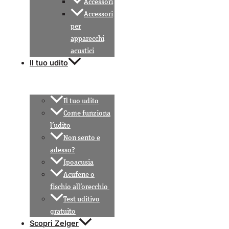
Accessori
Accessori
per
apparecchi
acustici
Il tuo udito
Il tuo udito
Come funziona
l’udito
Non sento e
adesso?
Ipoacusia
Acufene o
fischio all’orecchio
Test uditivo
gratuito
Scopri Zelger