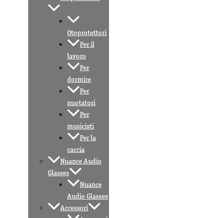
Otoprotettori
Per il
lavoro
Per
dormire
Per
nuotatori
Per
musicisti
Per la
caccia
Nuance Audio
Glasses
Nuance
Audio Glasses
Accessori