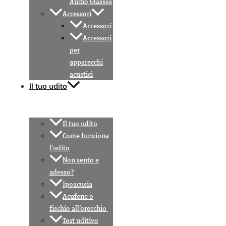
Audio Glasses
Accessori
Accessori
Accessori
per
apparecchi
acustici
Il tuo udito
Il tuo udito
Come funziona
l’udito
Non sento e
adesso?
Ipoacusia
Acufene o
fischio all’orecchio
Test uditivo