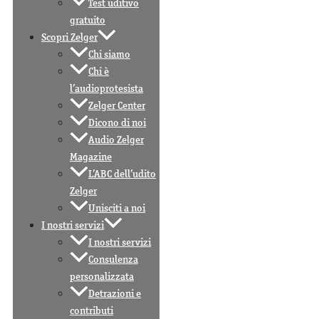
Test uditivo
gratuito
Scopri Zelger
Chi siamo
Chi è
l’audioprotesista
Zelger Center
Dicono di noi
Audio Zelger
Magazine
L’ABC dell’udito
Zelger
Unisciti a noi
I nostri servizi
I nostri servizi
Consulenza
personalizzata
Detrazioni e
contributi