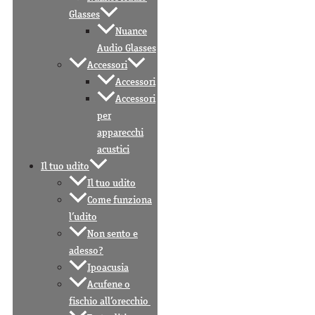
Glasses
Nuance
Audio Glasses
Accessori
Accessori
Accessori
per
apparecchi
acustici
Il tuo udito
Il tuo udito
Come funziona
l’udito
Non sento e
adesso?
Ipoacusia
Acufene o
fischio all’orecchio