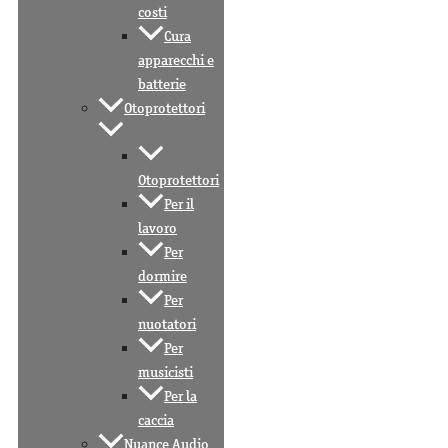
costi
Cura
apparecchi e
batterie
Otoprotettori
Otoprotettori
Per il
lavoro
Per
dormire
Per
nuotatori
Per
musicisti
Per la
caccia
Nuance Audio