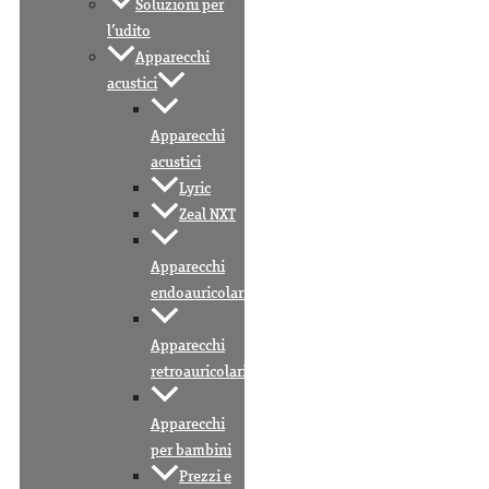
Soluzioni per
l’udito
Apparecchi
acustici
Apparecchi
acustici
Lyric
Zeal NXT
Apparecchi
endoauricolari
Apparecchi
retroauricolari
Apparecchi
per bambini
Prezzi e