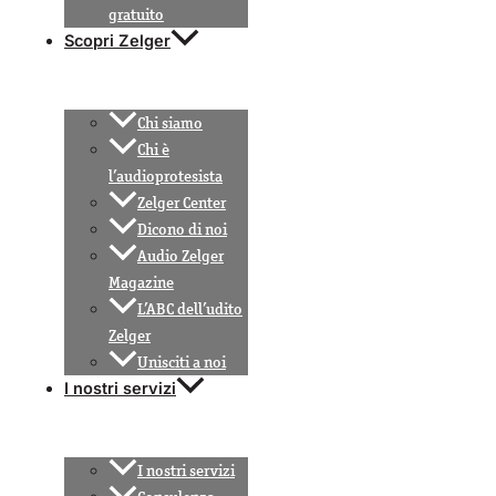
gratuito
Scopri Zelger
Chi siamo
Chi è
l’audioprotesista
Zelger Center
Dicono di noi
Audio Zelger
Magazine
L’ABC dell’udito
Zelger
Unisciti a noi
I nostri servizi
I nostri servizi