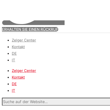
ERHALTEN SIE EINEN RÜCKRUF
Zelger Center
Kontakt
DE
IT
Zelger Center
Kontakt
DE
IT
Suche
auf