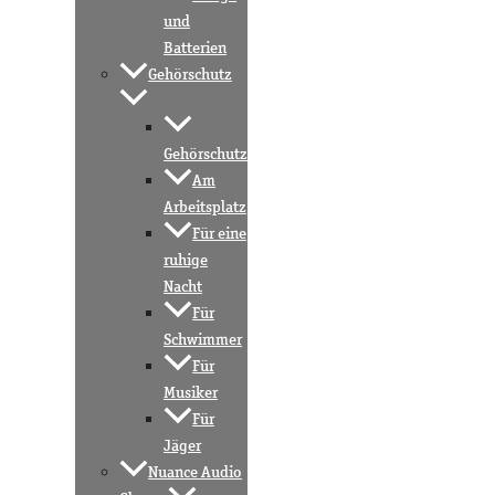
und
Batterien
Gehörschutz
Gehörschutz
Am
Arbeitsplatz
Für eine
ruhige
Nacht
Für
Schwimmer
Für
Musiker
Für
Jäger
Nuance Audio