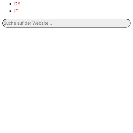
DE
IT
Suche
auf
der
Website...