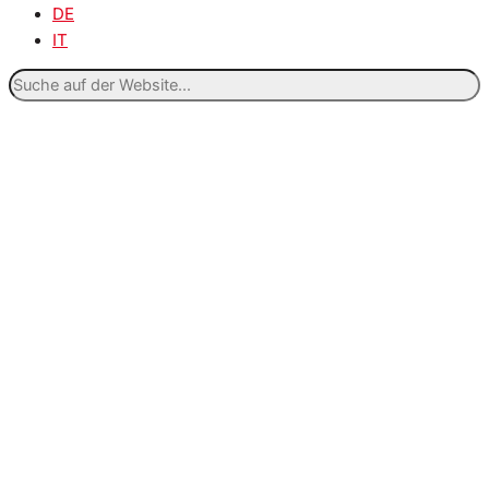
DE
IT
Suche
auf
der
Website...