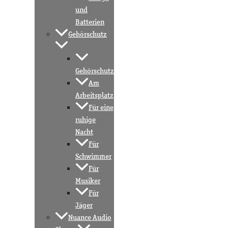
und
Batterien
Gehörschutz
Gehörschutz
Am
Arbeitsplatz
Für eine
ruhige
Nacht
Für
Schwimmer
Für
Musiker
Für
Jäger
Nuance Audio