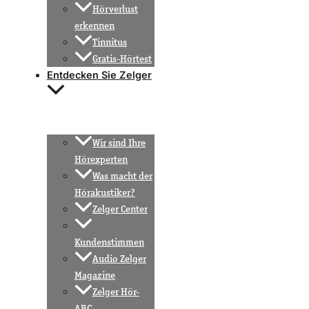
Hörverlust
erkennen
Tinnitus
Gratis-Hörtest
Entdecken Sie Zelger
Wir sind Ihre
Hörexperten
Was macht der
Hörakustiker?
Zelger Center
Kundenstimmen
Audio Zelger
Magazine
Zelger Hör-
ABC