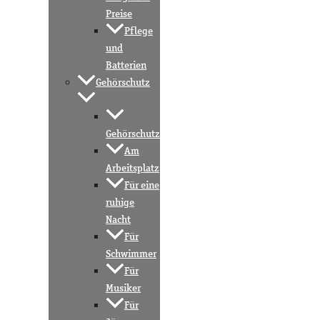
Preise
Pflege
und
Batterien
Gehörschutz
Gehörschutz
Am
Arbeitsplatz
Für eine
ruhige
Nacht
Für
Schwimmer
Für
Musiker
Für