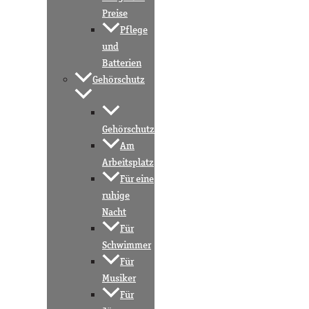
Preise
Pflege
und
Batterien
Gehörschutz
Gehörschutz
Am
Arbeitsplatz
Für eine
ruhige
Nacht
Für
Schwimmer
Für
Musiker
Für