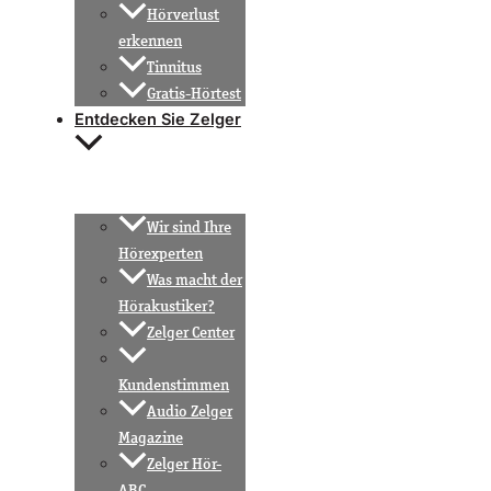
Hörverlust
erkennen
Tinnitus
Gratis-Hörtest
Entdecken Sie Zelger
Wir sind Ihre
Hörexperten
Was macht der
Hörakustiker?
Zelger Center
Kundenstimmen
Audio Zelger
Magazine
Zelger Hör-
ABC