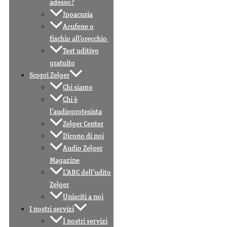
adesso?
Ipoacusia
Acufene o
fischio all’orecchio
Test uditivo
gratuito
Scopri Zelger
Chi siamo
Chi è
l’audioprotesista
Zelger Center
Dicono di noi
Audio Zelger
Magazine
L’ABC dell’udito
Zelger
Unisciti a noi
I nostri servizi
I nostri servizi