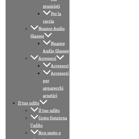
musicisti
Per la
caccia
Nuance Audio
Glasses
Nuance
Audio Glasses
Accessori
Accessori
Accessori
per
apparecchi
acustici
Il tuo udito
Il tuo udito
Come funziona
l’udito
Non sento e