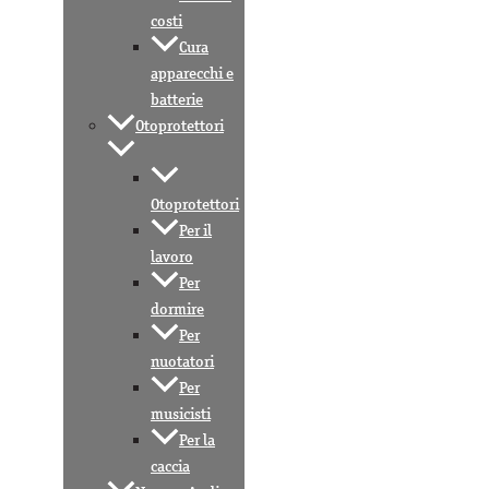
costi
Cura
apparecchi e
batterie
Otoprotettori
Otoprotettori
Per il
lavoro
Per
dormire
Per
nuotatori
Per
musicisti
Per la
caccia