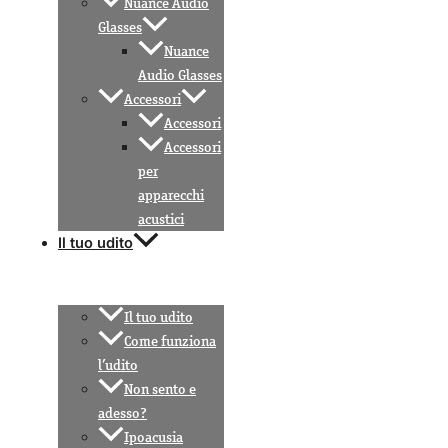
Nuance Audio
Glasses
Nuance
Audio Glasses
Accessori
Accessori
Accessori
per
apparecchi
acustici
Il tuo udito
Il tuo udito
Come funziona
l’udito
Non sento e
adesso?
Ipoacusia