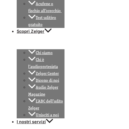
Acufene o
fischio all’orecchio
Test uditivo
gratuito
Scopri Zelger
Chi siamo
Chi è
l’audioprotesista
Zelger Center
Dicono di noi
Audio Zelger
Magazine
L’ABC dell’udito
Zelger
Unisciti a noi
I nostri servizi