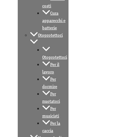
costi
Cura
apparecchi e
batterie
Otoprotettori
Otoprotettori
Per il
lavoro
Per
dormire
Per
nuotatori
Per
musicisti
Per la
caccia