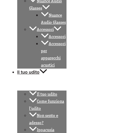
Nuance Audio
Glasses
Nuance
Audio Glasses
Accessori
Accessori
Accessori
per
apparecchi
acustici
Il tuo udito
Il tuo udito
Come funziona
l’udito
Non sento e
adesso?
Ipoacusia