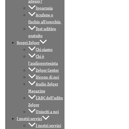
adesso?
Ipoacusia
Acufene o
fischio all’orecchio
Test uditivo
gratuito
Scopri Zelger
Chi siamo
Chi è
l’audioprotesista
Zelger Center
Dicono di noi
Audio Zelger
Magazine
L’ABC dell’udito
Zelger
Unisciti a noi
I nostri servizi
I nostri servizi