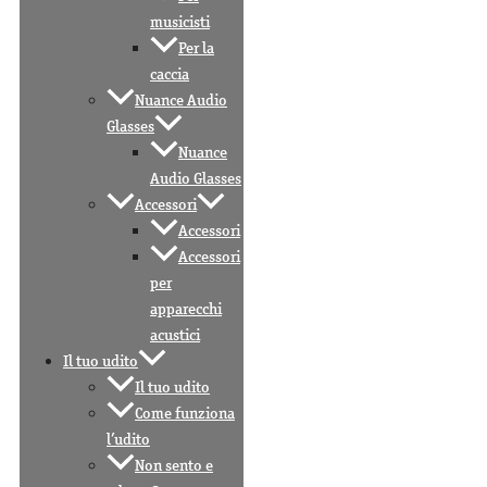
musicisti
Per la
caccia
Nuance Audio
Glasses
Nuance
Audio Glasses
Accessori
Accessori
Accessori
per
apparecchi
acustici
Il tuo udito
Il tuo udito
Come funziona
l’udito
Non sento e