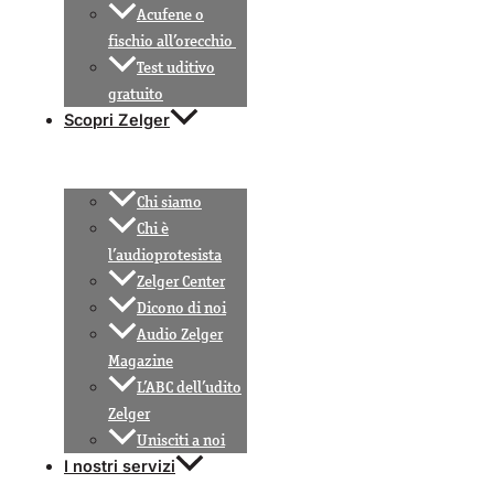
Acufene o
fischio all’orecchio
Test uditivo
gratuito
Scopri Zelger
Chi siamo
Chi è
l’audioprotesista
Zelger Center
Dicono di noi
Audio Zelger
Magazine
L’ABC dell’udito
Zelger
Unisciti a noi
I nostri servizi